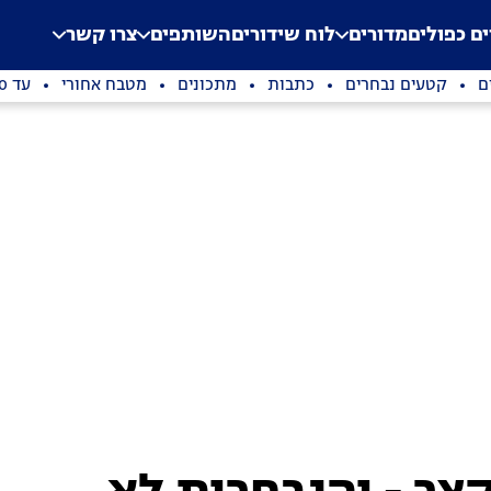
.
Application error: a clien
ים כפולים
מדורים
לוח שידורים
השותפים
צרו קשר
ם
קטעים נבחרים
כתבות
מתכונים
מטבח אחורי
עד 100 שקלים