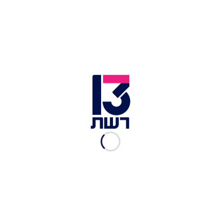
הכול"
הצינור
|
02.02, 08:15
אחרי הדרמה במטבח - מושיק
רוט לא מתחרט: "רציתי
להעביר מסר"
מערכת יאמיז
|
01.02, 23:03
אחרי שההכנות כשלו, מושיק
בהחלטה דרמטית: "אני לא
מגיש מנה"
רשת 13
|
01.02, 22:58
"זה שרוף. אכלנו אותה":
המשימה שהכניסה את מושיק
ללחץ
רשת 13
|
01.02, 22:57
"זה הולך להתנקם בך יוסי,
אתה אפילו לא מבין כמה"
רשת 13
|
01.02, 13:56