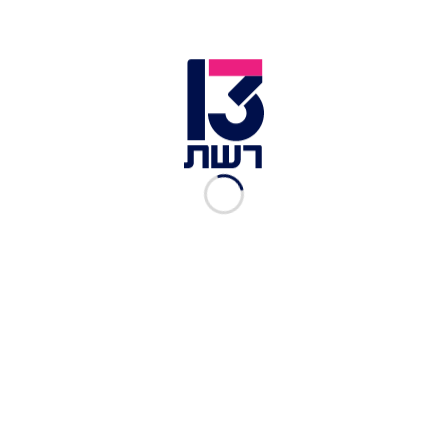
צפיתם בכל הפרקים של
"משחקי השף"? היכנסו ונסו
לזהות מי הכין את המנות
רשת 13
|
04.10.2021
נבחרי העונה של "משחקי
השף": נפתחה ההצבעה לטקס
פרסי "קלוש הזהב"
רשת 13
|
03.10.2021
השלישייה הושלמה: יהונתן
שרביט ואביתר מלכה העפילו
לגמר "משחקי השף"
רשת 13
|
02.10.2021
סשימי המאצ'י בתוספת ריוויון
ותותים של דן פלס
רשת 13
|
25.09.2021
לברק שטס לניו יורק של דן
פלס