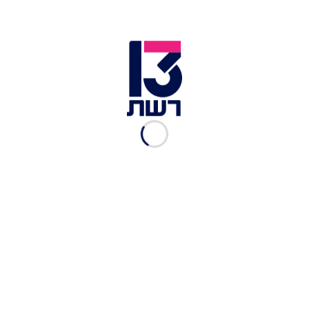
הכירו את המתמודד: מתן
שמיר מתארח ב"משחקוני
השף"
רשת 13
|
12.07.2021
המשלוח בדרך: 8 דברים
שיהפכו את חוויית הטייק אווי
למושלמת
רשת 13
|
12.07.2021
צרפתי קלאסי או במילוי
שוקולד ופירות: לאיזה קרפ
השופטים התחברו?
רשת 13
|
08.07.2021
"עבודה קלאסית": השפים
מתמוגגים ממנות הדגל של
המטבח הצרפתי
רשת 13
|
08.07.2021
קישוא ממולא של מתן שמיר
רשת 13
|
08.07.2021