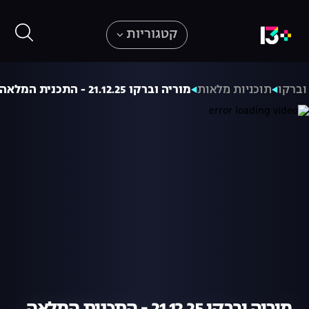
קטגוריות
וברקו
תוכניות מלאות
מוריה וברקו 21.12.25 - התכנית המלאה