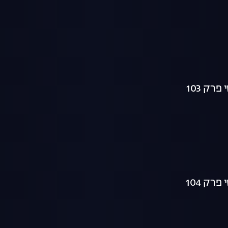
ק 103
ק 104