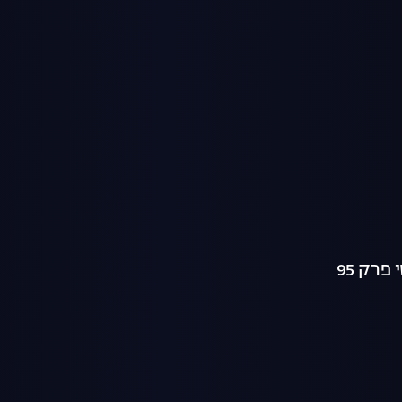
רק 95