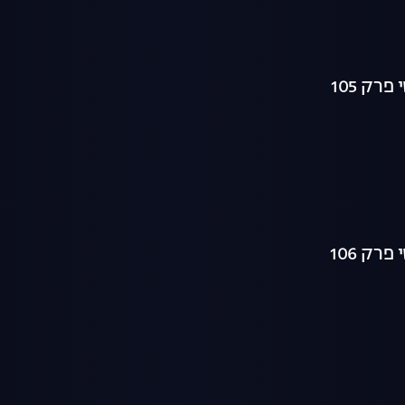
ק 105
ק 106