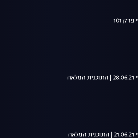
ק 101
לאה
לאה