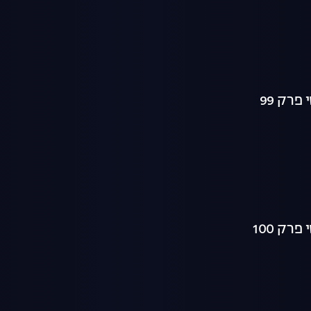
רק 99
ק 100