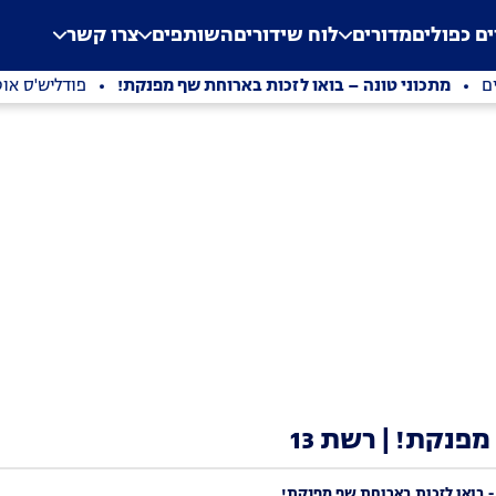
.
Application error: a clien
ים כפולים
מדורים
לוח שידורים
השותפים
צרו קשר
ם
מתכוני טונה – בואו לזכות בארוחת שף מפנקת!
פודליש'ס אוט
פנקת! | רשת 13
- בואו לזכות בארוחת שף מפנקת!