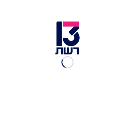
בן שנתיים טבע בבריכה
בגליל; פעוטה נפלה מגובה
בטבריה
עלי מוגרבי
|
08.05, 19:36
פרשת גן הזוועות בקריית גת:
6.5 שנות מאסר למטפלת
המתעללת
ישי פורת
|
12.04, 13:33
הסיוט של כל הורה: "התינוקת
חזרה מהגן עם שבר בגולגולת"
הדר גיל-עד
|
25.02, 21:00
אחות בבי"ח בגוש דן נעצרה
בחשד להתעללות בפעוט
שאושפז במקום
חדשות 13
|
10.02, 15:10