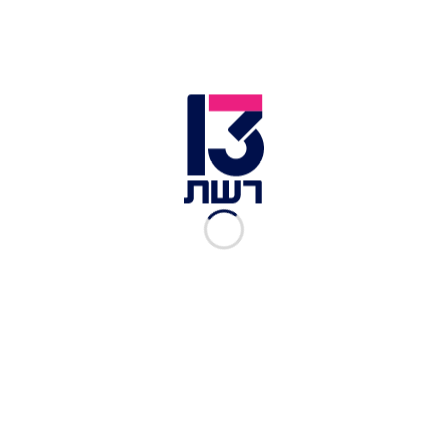
לו טיפול רפואי מציל חיים שכלל הנשמות ומתן טיפול
תרופתי ופינינו אותו לבית החולים כשמצבו לא יציב".
הזירה בטבריה בה נפלה הפעוטה | צילום: תיעוד מבצעי מד"א
פראמדיקית מד"א מריה טרכטמן והחובשים שלו
שלמה בן שבת וולדיסלב טשיצ'נקו סיפרו מזירת