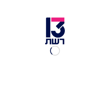
פעוטה בת 3 נפגעה מרכב
בקריית אתא, מצבה אנוש
חדשות 13
|
08.06, 19:28
טרגדיה באור עקיבא: פעוט בן
3 נהרג מפגיעת רכב בעיר
קארין קבסה
|
27.05, 18:49
בן שנתיים טבע בבריכה
בגליל; פעוטה נפלה מגובה
בטבריה
עלי מוגרבי
|
08.05, 19:36
פרשת גן הזוועות בקריית גת:
6.5 שנות מאסר למטפלת
המתעללת
ישי פורת
|
12.04, 13:33