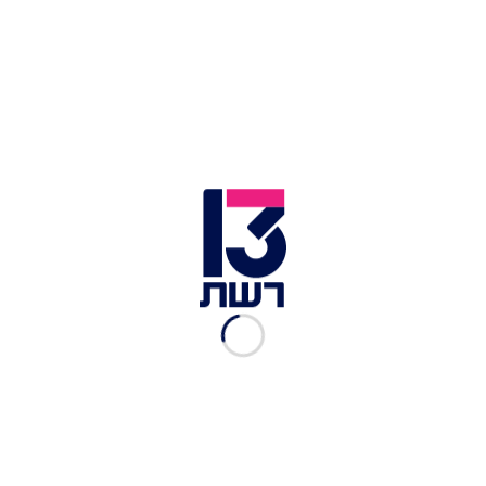
שר החוץ הסיני: "בדרך
לסכסוך בלתי נמנע עם ארה"ב"
חדשות 13
|
07.03.2023
טאיוואן לסין: "מלחמה לא על
הפרק; נמנע ממה שקרה
באוקראינה"
חדשות 13
|
10.10.2022
בפעם השנייה ביממה
האחרונה: טילים נורו לעבר
טאיוואן
חדשות 13
|
05.08.2022
סין שיגרה טילים לטאיוואן;
בארה"ב חוששים: "יפלשו
בקרוב"
חדשות 13
|
04.08.2022
על רקע התרגיל הצבאי של