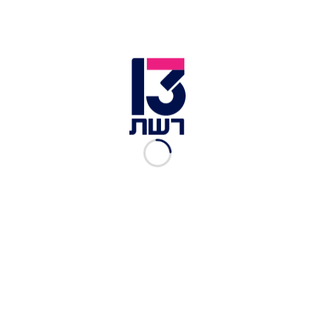
"אני לא סומך עליה וגם אור
לא": האם אור וניצן ידיחו את
שי?
רשת 13
|
30.03.2025
אור חוששת משי: "אני לא
יודעת אם אנחנו יכולים לסמוך
עליה"
רשת 13
|
27.03.2025
בגלל איתמר? למה בן זוגה של
אור שורק לא התייצב ביום
הולדתה
רון פינקלשטיין
|
25.03.2025
המשימה הגורלית מכולן: מי
יהיה הראשון שיבטיח את
מקומו בגמר?
רשת 13
|
25.03.2025