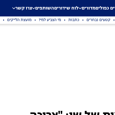
.
Application error: a clien
ים כפולים
מדורים
לוח שידורים
השותפים
צרו קשר
קטעים נבחרים
כתבות
מי הצביע למי?
מועצת הלייקים