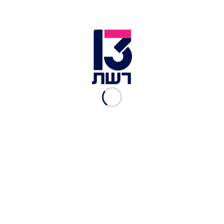
"אף אחד לא ציפה לזה, איתמר
עשה לנו הפתעה"
עומרי לוי
|
19.02.2025
האם ניצן יצליח להינצל
מהדחה? עושים לכם סדר
לקראת מועצת השבט
עומרי לוי
|
18.02.2025
"התחלת איתי לא טוב"; "מי
זוכר אותך?": וילת המושבעים
רותחת
עומרי לוי
|
17.02.2025
רון אומנם לא תהיה השורדת
האחרונה - אבל תואר אחד כבר
יש לה
עומרי לוי
|
12.02.2025
"לא דמיינתי שככה אני אסיים
את המסע שלי"