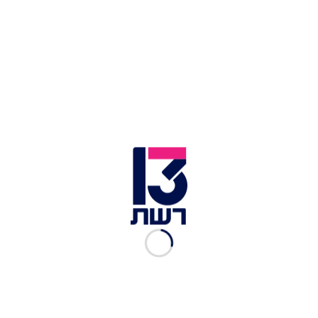
"אני מתחילה להבין שהמכשול
הכי קשה זה אחותי התאומה"
רשת 13
|
24.11.2024
"הוא מבין שהוא על הגריל
והוא יגיד הכול כדי להציל את
עצמו"
רשת 13
|
24.11.2024
"נלחמתי עליהם בשיניים":
איתמר וטניה מודחים
מהמשחק
רשת 13
|
24.11.2024
איתמר ואור מתקרבים: "את
מוצאת חן בעיניי"; "איתמר
נכנס לי ללב"
רשת 13
|
24.11.2024
צמוד צמוד: השורדים איתמר