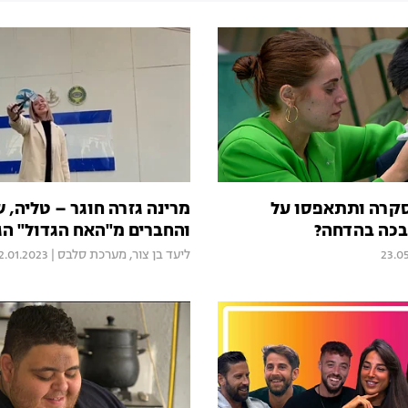
קרה ותתאפסו על
מרינה גזרה חוגר – טליה, 
בכה בהדחה?
והחברים מ"האח הגדול" הג
23.0
ליעד בן צור
,
מערכת סלבס
|
2.01.2023