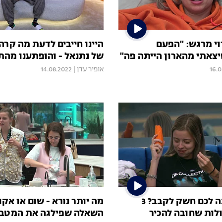
וי מרגש: "הפעם
היינו חייבים לדעת מה קרה
צאתי מהארון הייתה פה"
של נתנאל - והופתענו מה
16.
אופיר עדן
|
14.08.2022
מרינה עשתה לכם חשק לקבב? 3
מה יותר נורא - שום או אקו
לות שחובה להכיר
השאלה שפילגה את המטב