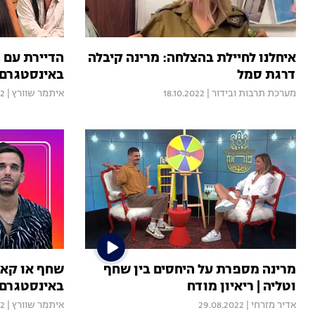
איחלנו לחיילת בהצלחה: מרינה קיבלה
הדיירת עם ה
דרגת סמל
באינסטגרם 
מערכת תרבות ובידור
|
18.10.2022
איתמר שוורץ
|
22
מרינה מספרת על היחסים בין שחף
שחף או קאזם
וטליה | ריאיון מודח
באינסטגרם?
אדיר מזרחי
|
29.08.2022
איתמר שוורץ
|
22