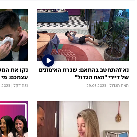
נא להתחטב בהתאם: שגרת האימונים
נקו את המס
של דיירי "האח הגדול"
עצמכם: מי 
האח הגדול
|
29.05.2023
נגה דקל
|
5.2023