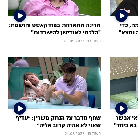
, כדי
מרינה מתארחת בפודקאסט וחושפת:
 נמצא"
"הלכתי לאודישן להישרדות"
רשת 13
|
06.09.2022
"אי אפשר
שחף מדבר על הנתק משרין: ״עדיף
בא ביחד"
שאני לא אהיה קרוב אליה״
רשת 13
|
24.08.2022