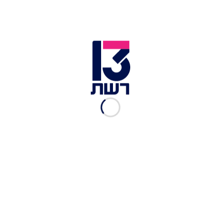
העליון קיצר את עונשה של
פאינה קירשנבאום מ-10 שנות
מאסר ל-7.5
אביעד גליקמן
|
24.08.2022
ליברמן רומז: נתניהו מנסה
לחסל אותי פוליטית
ספי עובדיה
|
18.08.2022
אבידר התפטר ותקף: "בנט
מחקה את ביבי, עסוקים בסלפי
וטיקטוק"
ספי עובדיה
|
22.02.2022
הפורש הראשון בממשלת בנט:
אבידר יתפטר וישוב לכנסת
חדשות 13
|
22.02.2022