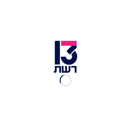
דור כהן
|
14.01.2023
הפעם במרכז העיר: בולען
נפער בכביש בתל אביב
אלי סניור
|
20.11.2022
הוד השרון: בולען גדול נפער
בחנייה של בניין
דור כהן
|
07.11.2022
אחרי הבולען: נזילת מים
התגלתה בנתיבי איילון
חן זנדר
|
29.09.2022
האם ישראל מוכנה לרעידות
אדמה? רק 1% מהתוכניות
לפינוי-בינוי מתמקדות בצפון
מתן חודורוב
|
23.01.2022