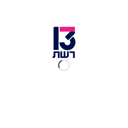
במצב קשה
ישי פורת
|
22.01, 08:35
בגלל רכב שעלה באש: שיבושי
תנועה קשים באיילון דרום
אופק צח
|
04.12.2025
מנהטן בלב גוש דן: המגדלים
שייבנו בצומת העמוס במדינה
אופק צח
|
02.10.2025
בעקבות התאונה בגלילות:
המשטרה תחקור בכירים
בנתיבי איילון
אלי סניור
|
28.09.2025
רק לא בשבת ובחג: בשבוע
הבא - עבודות במחלף השלום
ל-3 ימים
אופק צח
|
25.09.2025