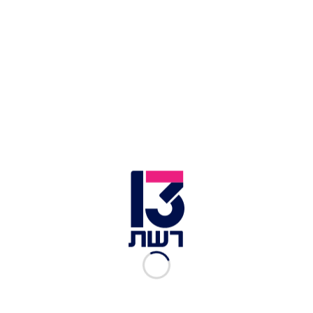
מוות על החטופים".
חסימה בצומת דרור | רן גרינשטיין
עוד נמסר כי "רוב עצום בציבור דורש את הפסקת
המלחמה המדממת הזו והחזרת האחים והאחות שלנו
הביתה, אבל רצון העם פשוט לא מעניין את הממשלה