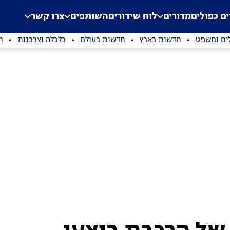
.
Application error: a clien
ים כפולים
מדורים
לוח שידורים
השותפים
צרו קשר
ים ומשפט
חדשות בארץ
חדשות בעולם
כלכלה וצרכנות
ת