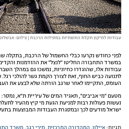
עבודות לתיקון תקלת התשתיות במסילות הרכבת | צילום: אבשלום ש
לפני כחודש נקרעו כבלי החשמול של הרכבת, בתקלה שה
במשרד התחבורה החליטו "לנצל" את ההזדמנות והקדימו
עבודות אלו, שהוגדרו כחיוניות, נמשכו גם במהלך השבת
לתנועה כביש החוף, זאת לצורך הקמת גשר להולכי רגל. 
העומס, התקיימו לאחר שרגב הורתה שלא לבצע את העב
מטעם "מי אביבים", תאגיד המים של עיריית ת"א, נמסר: "
נעשות פעולות רבות למניעת הגעת מי קיץ מהעיר לתעלה,
ישראל מודעים לכך ובמסגרת העבודות המבוצעות בתעלה
תגיות:
איילון
המהדורה המרכזית
מירי רגב
משרד התח