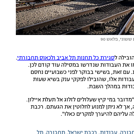
שוני, פלאש 90
ובילה ל
סגירת כל תחנות תל אביב ולכאוס תחבורתי
.
 את העבודות שנדרשו במסילה עוד קודם לכן.
. עם זאת, בשישי בבוקר לפני כשבועיים נחסם
עבודות אלו, שהובילו לפקקי ענק בשיא שעות
ודות במהלך השבת.
מדובר במי קיץ שעלולים לזלוג אל תעלת איילון.
 אך לא ניתן למנוע לחלוטין את הגעתם. רכבת
 עליהם להיערך למקרים כאלו".
בורה
עבודות
רכבת ישראל
תחבורה
תל