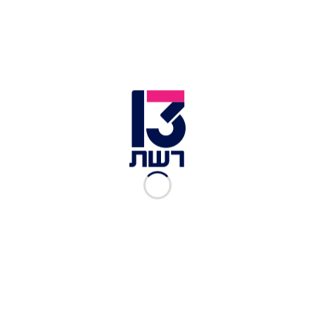
ממציא המשחק האנטישמי:
"לא מבין על מה המהומה"
רשת 13
|
24.12.2018
"זה התמכרות כמו סם": איך
גומלים את הילדים
מ"פורטנייט"?
רשת 13
|
23.12.2018
המשחק שעוזר לילדים
להתכונן לבית הספר- ולהצליח
בחשבון
רשת 13
|
18.07.2018
"התמכרות למשחקי מחשב -
מחלת נפש"
רשת 13
|
19.06.2018