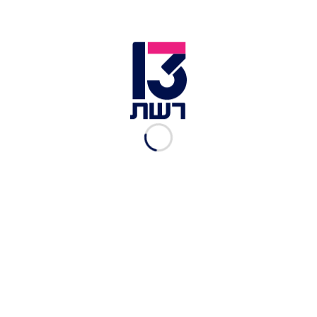
"יש לנו קווי תקשורת
לפיונגיאנג"
רויטרס
|
30.09.2017
החתונה חייבת להימשך
רויטרס
|
23.09.2017
מאמצי החילוץ - מהאוויר
רויטרס
|
23.09.2017
70 אלף פונו
רויטרס
|
23.09.2017
צו הגירה חדש בארה"ב?
רויטרס
|
22.09.2017