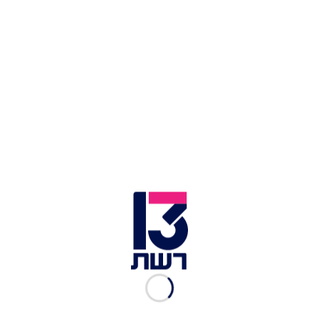
לראשונה אחרי זמן רב: גוש
נתניהו מגיע ל-62 | סקר
חדשות 13
הילה קורח
|
04.08.2022
אבידר מקים מפלגה: "הגיע
הזמן לחוזה חדש נקי מנוכלים"
ליאור קינן
|
02.08.2022
ועדת השרים לחקיקה אישרה
את חוק הנאשם
ליאור קינן
|
26.06.2022
אבידר: "אין סיכוי שאפיל
ממשלה, הייתי מתפטר גם
מתפקיד שר המודיעין"
ליאור קינן
|
23.02.2022
אבידר התפטר ותקף: "בנט
מחקה את ביבי, עסוקים בסלפי