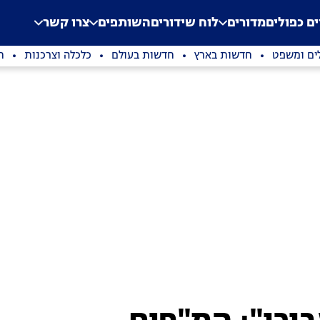
.
Application error: a clien
ים כפולים
מדורים
לוח שידורים
השותפים
צרו קשר
ים ומשפט
חדשות בארץ
חדשות בעולם
כלכלה וצרכנות
ת