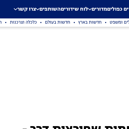
.
Application error: a clien
ים כפולים
מדורים
לוח שידורים
השותפים
צרו קשר
ים ומשפט
חדשות בארץ
חדשות בעולם
כלכלה וצרכנות
ת