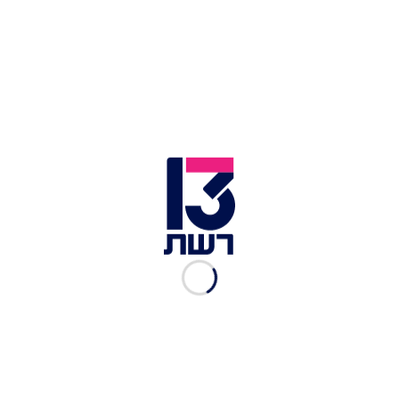
יהדות התורה ש"יהיה חוק אם הם רק יחליטו". כמו כן,
גפני מתעקש לקבל מראש הממשלה "דמי רצינות",
שיכללו מחוייבות לאישור החוק גם אם יש קושי בגיוס
רוב.
ח"כ משה גפני | צילום: יונתן זינדל, פלאש 90