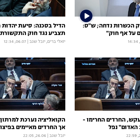
וק הכשרות נדחה; ש"ס:
הדיל בסכנה: סיעת יהדות 
 על אף חוק"
תצביע נגד חוק התקשורת
יואלי ברים
,
יובל שגב
|
06.07, 12:34
עקש, החרדים החרימו -
הקואליציה נערכת למרתון 
 האדום" נפל
אך החרדים מאיימים בפיצו
2
יובל שגב
|
26.06, 22:05