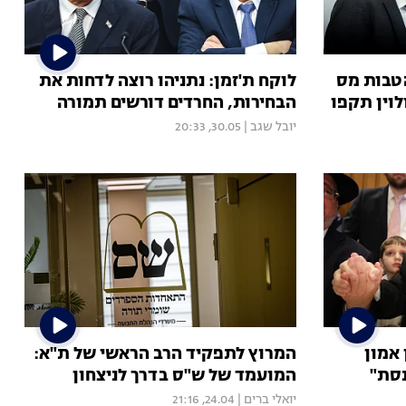
טבות מס
לוקח ת'זמן: נתניהו רוצה לדחות את
וין תקפו
הבחירות, החרדים דורשים תמורה
יובל שגב
|
30.05, 20:33
 אמון
המרוץ לתפקיד הרב הראשי של ת"א:
נסת"
המועמד של ש"ס בדרך לניצחון
יואלי ברים
|
24.04, 21:16