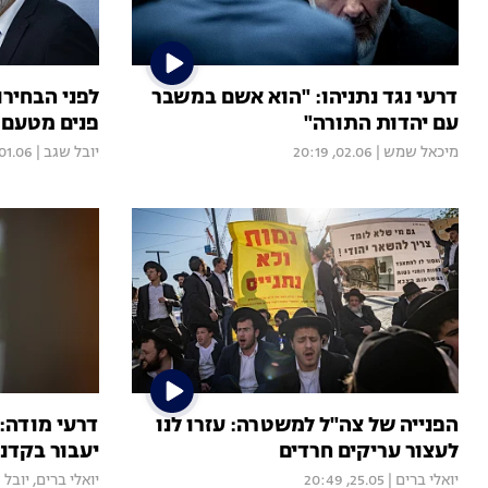
דרעי נגד נתניהו: "הוא אשם במשבר
לפני הבחירו
עם יהדות התורה"
פנים מטעם 
מיכאל שמש
|
02.06, 20:19
יובל שגב
|
01.06, 20:47
הפנייה של צה"ל למשטרה: עזרו לנו
דרעי מודה: 
לעצור עריקים חרדים
יעבור בקדנצ
יואלי ברים
|
25.05, 20:49
יואלי ברים
,
יובל 