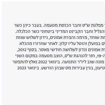
ר מפלגת ש"ס וחבר הכנסת מטעמה. בעבר כיהן כשר
הגליל וחבר הקבינט המדיני ביטחוני כשר הכלכלה.
ע בלקיחת שוחד, מרמה והפרת אמונים, נידון לשלוש שנות
 בפועל) והוטל עליו קלון. לאחר שחרורו מהכלא
הורשע פעם נוספת בהפרת אמונים ונדון לשלושה חודשי מאסר. בסוף 2012,
לקראת הבחירות לכנסת ה-19, חזר להנהגת ש"ס, הוצב מטעמה במקום השני
ונבחר לכנסת. במאי 2013 מונה שוב ליו"ר התנועה. בינואר 2022 נאלץ להתפטר
מהכנסת במסגרת הסדר טיעון, בגין עבירות מס שבהן הורשע. בינואר 2023