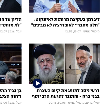
ליברמן בעקיצה מרומזת לאיזנקוט:
הדיון על ח
"חלק מחבריי לאופוזיציה לא מבינים"
"לא מוותרים
מיכאל שמש
|
13.07, 12:52
יובל שגב
|
12.07, 14:34
דרעי ניסה למנוע את קיום העצרת
בן גביר הת
בבני ברק - והתנגד להגעת הרב יוסף
ו"חוק הצלב
יואלי ברים
,
מיכאל שמש
|
30.06, 20:18
יובל שגב
|
9.06, 22:59