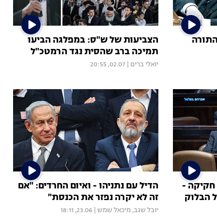
התורה
הצביעות של ש"ס: במפלגה הביעו
תמיכה ברב שהסית נגד הרמטכ"ל
יואלי ברים
|
02.07, 20:55
חקיקה -
הדיל עם נתניהו - ואיום החרדים: "אם
ל הבלוק
זה לא יקרה נפזר את הכנסת"
יובל שגב
,
מיכאל שמש
|
23.06, 18:11