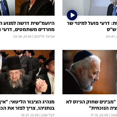
ת: דרעי פועל למינוי שר
היועמ"שית דרשה למנוע ה
ש"ס
מחרדים משתמטים, דרעי ול
אביעד גליקמן
|
31.05, 23:36
"מבינים שחוק הגיוס לא
מנהיג הציבור הליטאי: "אין
יה הנוכחית"
בנתניהו, צריך לפזר את הכ
שגב
|
25.05, 17:15
יובל שגב
|
12.05, 15:57