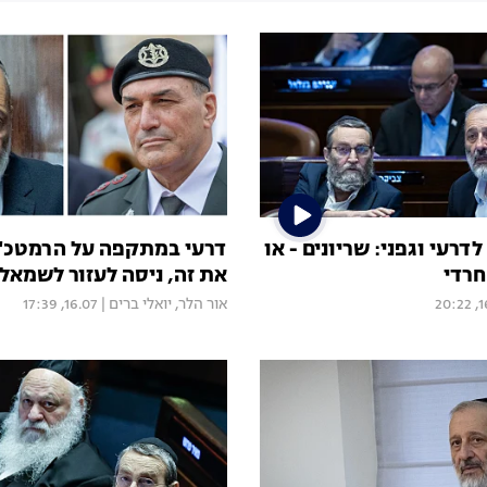
דרעי וגפני: שריונים - או
דרעי במתקפה על הרמטכ"ל
חרדי
את זה, ניסה לעזור לשמאל"
16.
אור הלר
,
יואלי ברים
|
16.07, 17:39