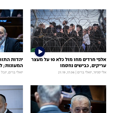
אלפי חרדים מחו מול כלא 10 על מעצר
יהדות התור
עריקים, כבישים נחסמו
המעונות; לא
אלי סניור
,
יואלי ברים
|
17.06, 21:19
יואלי ברים
,
יובל 