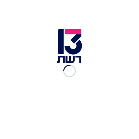
חוקי"
אביעד גליקמן
|
24.07, 15:08
"אל תעוותו את התורה":
המתגייסים שנאבקים
בהשתמטות החרדים
חן זנדר
|
23.07, 21:36
ב-ט' באב, במימון עירוני: כנס
שהשווה בין מעצר עריקים
לשואה
יואלי ברים
|
23.07, 20:44
"הרגשנו סכין בגב": המאבק
של מרים עמדי למען
המילואימניקים
חן זנדר
|
22.07, 21:16
"נתפסת? אשריך": כרטיס
ההטבות למשתמטים חרדים
והמסר המתריס
יואלי ברים
|
22.07, 16:29