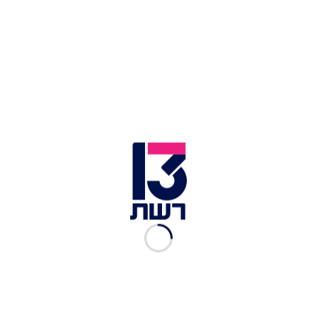
בתוך כך, גורם הבקיא בפרטי הפגישה מסר לחדשות
13: "אטיאס שחרר לאדלשטיין קצת חבל בנוגע לחלק
מהסנקציות, התזוזה של אדלשטיין הייתה מינורית.
הוא עדיין מתעקש על כניסה מיידית של רוב
הסנקציות לתוקף, בלי המתנה לעמידה ביעדים. קשה
לראות איך זה עובר את הרבנים".