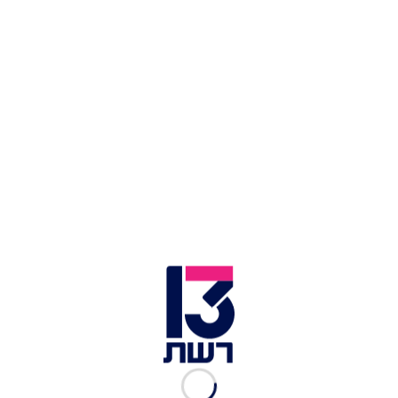
ישיבת האדמו"רים | צילום: שוקי לרר
הבוקר בעיתון "המבשר" המזוהה עם אגודת ישראל
פורסמה בגדול החלטת מועצת גדולי התורה לצד
הכיתוב: "לנוכח הסכנה המרחפת על עולם התורה