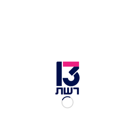
לאחר מספר ניסיונות פיזור מצד השוטרים, שב הנאשם
לחסום את הציר פעם נוספת.
תיעוד ביצוע המעשה המגונה בלוחמת במהלך המחאה | דוברות
המשטרה
במהלך פינוי המפגינים, לפי כתב האישום, יפה התקרב
לאחת השוטרות במקום, קצינה במשטרת תל אביב,