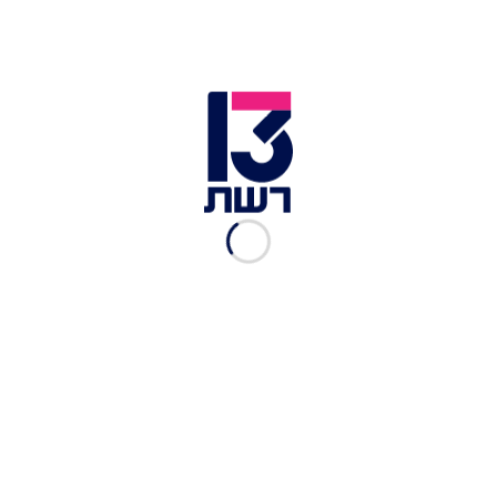
הצביעות של ש"ס: במפלגה
הביעו תמיכה ברב שהסית נגד
הרמטכ"ל
יואלי ברים
|
02.07, 20:55
נזקים ואפס אישומים: מחאת
החרדים והכאוס ברכבת הקלה
בי-ם
יואלי ברים
|
01.07, 21:00
1,000 ימים לטבח 7.10:
הטקסים, האירועים והמחאות
המתוכננות
מיה איידן
|
01.07, 19:30
פריסת כוחות נרחבת בזיכרון
יעקב: חרדים ניסו להגיע לבית
המפכ"ל
יואלי ברים
|
30.06, 22:37