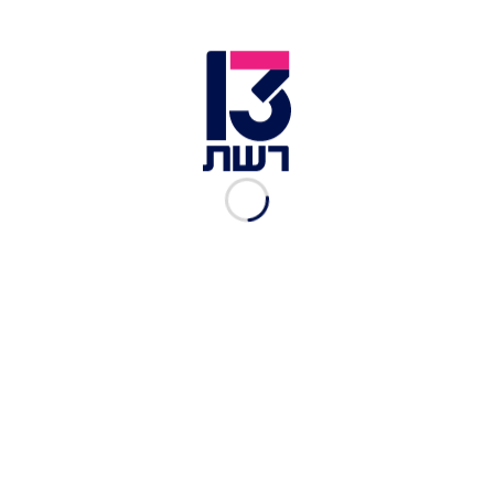
מדורות בצומת קפלן. השוטרים זרקו רימוני הלם לעבר
המפגינים ופרשים הובאו למקום. ארבעה מפגינים
נעצרו לחקירה בחשד להפרות סדר ולתקיפת שוטרים.