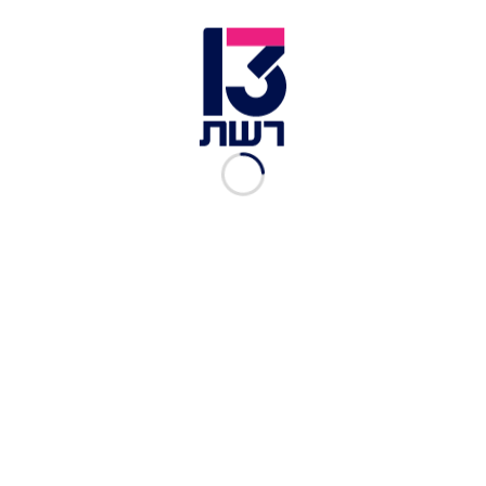
נצ"מ אבישי מועלם, מפקד ימ"ר ש"י, מחוץ לביהמ"ש | צילום:
חיים גולדברג, פלאש 90
רב-גונדר יעקובי נשא היום דברים בכנס שב"ס,
והתייחס לפרשה: "אתמול בחרתי לצאת מהדלת
הראשית, בגב זקוף ובראש מורם כי אני מאמין בצדקת