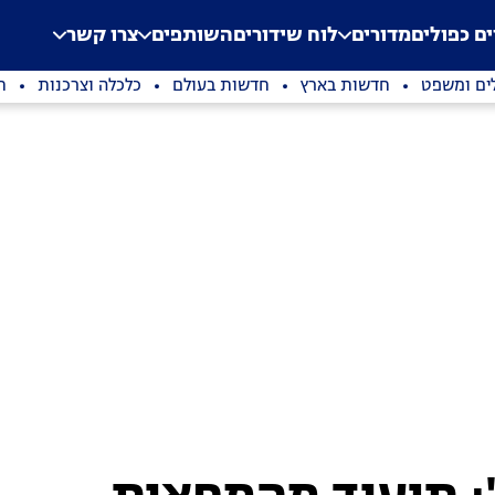
.
Application error: a clien
ים כפולים
מדורים
לוח שידורים
השותפים
צרו קשר
ים ומשפט
חדשות בארץ
חדשות בעולם
כלכלה וצרכנות
ת