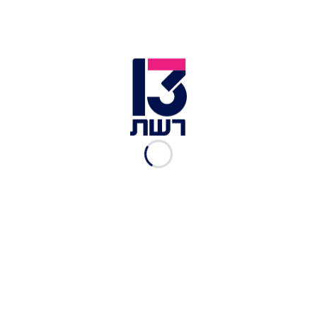
חשד לפיגוע בלונדון: שני
יהודים נדקרו, חשוד נעצר
אריאל כהן
|
29.04, 15:41
צלבי קרס - ואיסור כניסה
לישראלים: האנטישמיות ביוון
גואה
עמית קוטלר
|
24.04, 21:00
בפני מיליוני עוקבים: גל גדות
משתפת את סיפור סבה ניצול
השואה
מערכת סלבס
|
14.04, 11:37
בצל המלחמה: שיא חדש
באירועי אלימות נגד יהודים
במערב ב-2025
יוסף ישראל
|
13.04, 11:00