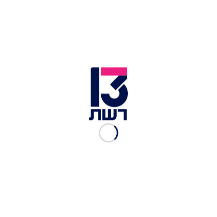
ניצן גולדברג, אייל רביד ועמית זאב. צילום: שרונה אברהם
עוד במשחקי הכסף
מתיו ברונפמן ומלאני לביא בהריון ראשון
יו"ר קבוצת נטו עדי עזרא בדרך לפוליטיקה
אבנר נתניהו פושט את המדים
הצצה למטבח של אשת ראש הממשלה
יורשת המיליונים חוגגת בת מצווה מהאגדות
| במהלך ביקורו של ראש ממשלת אוקראינה בישראל
ולדימיר גרויסמן
, הגיע לביקור במפעל טבע ירושלים