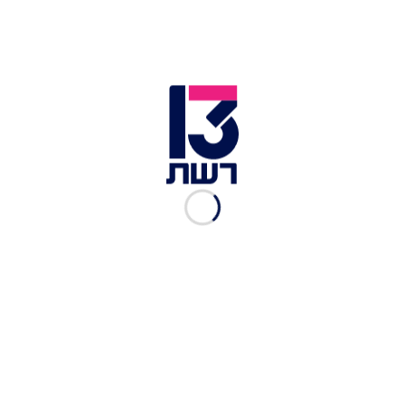
לסדרה של HOT
מערכת תרבות ובידור
|
19.03.2023
השדים של אליאב זוהר: "רק
אנחנו יכולים לשחרר אותם
מאיתנו"
מערכת תרבות ובידור
|
27.11.2022
"זה נשמע מלחיץ אבל יש
מתאמת אינטימיות על הסט"
רשת 13
|
24.11.2022
בגיל 42: אשת העסקים
חושפת גזרה מושלמת
גיל משעלי
|
17.05.2017
מי יהיה הבן זוג הבא של
רוסלנה?
נעמה אלקנה
|
16.05.2017