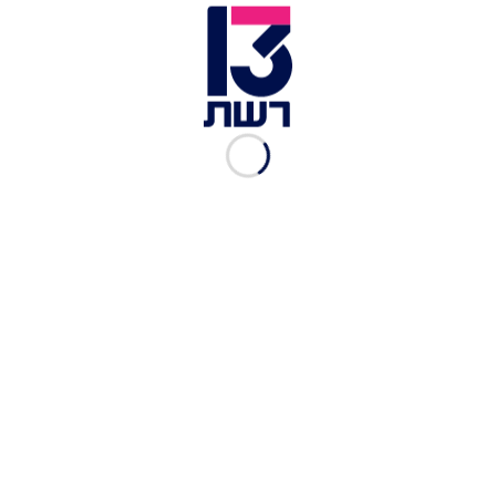
על פי פרסום ראשון של "ערב טוב", מדר וגל הכירו דרך
חברים משותפים, ובתקופה האחרונה הקשר ביניהם
הפך צמוד במיוחד. גל, בן ה-32, הוא שחקן כדורסל
לשעבר ואיש עסקים בהווה, וכעת הוא גם הגבר החדש
בחייה של אחת הדוגמניות המדוברות בביצה.