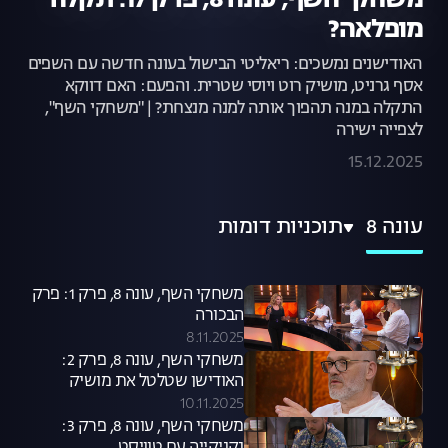
משחקי השף, עונה 8, פרק 17: תקלה
מופלאה?
האודישנים נמשכים: ריאליטי הבישול בעונה חדשה עם השפים
אסף גרניט, מושיק רוט ויוסי שטרית. והפעם: האם דווקא
התקלה במנה תהפוך אותה למנה מנצחת? | "משחקי השף",
לצפייה ישירה
15.12.2025
עונה 8
תוכניות דומות
משחקי השף, עונה 8, פרק 1: פרק
הבכורה
8.11.2025
משחקי השף, עונה 8, פרק 2:
האודישן שטלטל את מושיק
10.11.2025
משחקי השף, עונה 8, פרק 3: