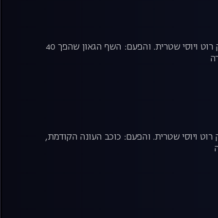
האודישנים נמשכים. ריאליטי הבישול בעונה חדשה עם השפים אסף גרניט, מושיק רוט ויוסי שטרית. והפעם: השף הגאון שהפך 40
רה
רוט ויוסי שטרית. והפעם: כוכב העונה הקודמת,