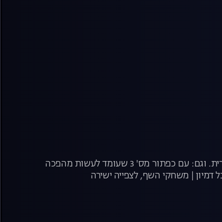
ריאליטי הבישול חוזר בעונה חדשה, עם השפים אסף גרניט, מושיק רוט ויוסי שטרית. וגם: עם כפתור מס' 3 שעומד לעשות מהפכה
 דמיון | משחקי השף, לצפייה ישירה