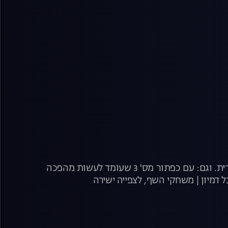
ריאליטי הבישול חוזר בעונה חדשה, עם השפים אסף גרניט, מושיק רוט ויוסי שטרית. וגם: עם כפתור מס' 3 שעומד לעשות מהפכה
 דמיון | משחקי השף, לצפייה ישירה