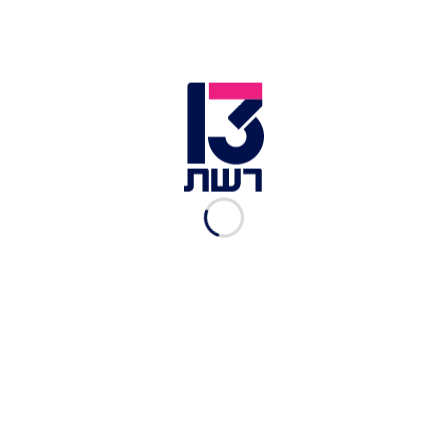
מנגבים מהבית: כך מתמודדים
הישראלים עם סגירת
החומוסיות
עמית אהרנסון
|
29.04.2020
"הפכנו למטבח רפאים": ענף
המסעדנות מסתגל למציאות
בצל הקורונה
עמית אהרנסון
|
22.03.2020
גדול, מושחת - וכשר: כך הפך
ההמבורגר למלך של האוכל
בישראל
עמית אהרנסון
|
04.03.2020
אבק כוכבים: שף גל בן משה
זכה בכוכב מישלן בגרמניה
עמית אהרנסון
|
03.03.2020