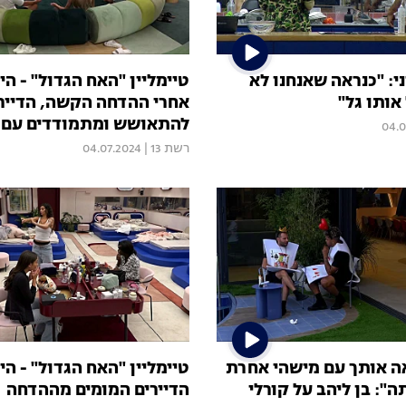
י: "כנראה שאנחנו לא
אותו גל"
אחרי ההדחה הקשה, הדיירי
להתאושש ומתמודדים עם 
04.0
שלקחו
רשת 13
|
04.07.2024
ה אותך עם מישהי אחרת
ה": בן ליהב על קורלי
הדיירים המומים מההדחה