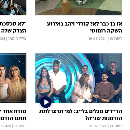
אז בן כבר לא? קורלי ויהב באירוע
"לא סכסכתי
השקה רומנטי
הצדק שלה ב
רשת 13
|
19.08.2024
צליל הופמן
|
024
הדיירים מגלים בלייב: למי תרצו לתת
מודח אחד יח
הזדמנות שנייה?
תתנו הזדמנ
רשת 13
|
17.07.2024
רשת 13
|
07.2024