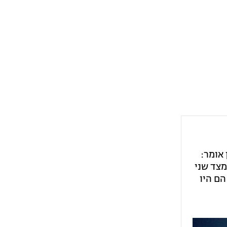
 אומר:
פציה ב', מצד שני
הם היו