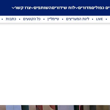
.
Application error: a clien
ים כפולים
מדורים
לוח שידורים
השותפים
צרו קשר
LIVE
ליגת המעריצים
טיימליין
כל הקטעים
כתבות