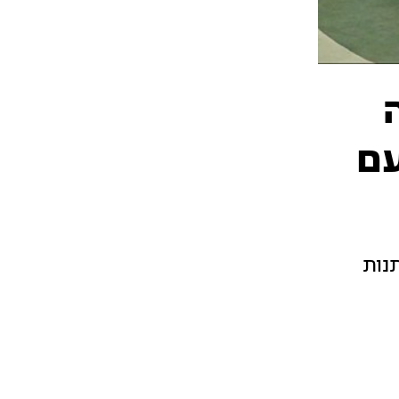
דחה
עם
נות