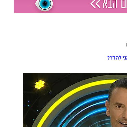
י להדר?