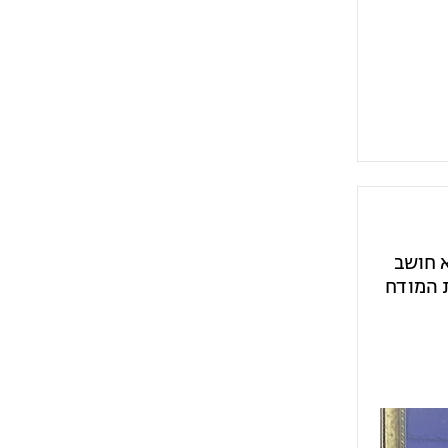
 חושב
ת המודח