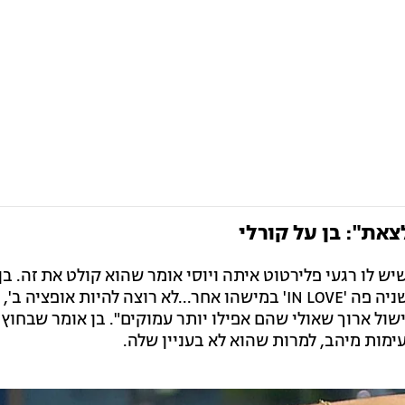
צאת": בן על קורלי
יש לו רגעי פלירטוט איתה ויוסי אומר שהוא קולט את זה. בן
"אבל מצד שני, אני ראיתי אותה לפני שניה פה 'IN LOVE' במישהו אחר...לא רוצה להיות או
שול ארוך שאולי שהם אפילו יותר עמוקים". בן אומר שבחוץ 
עימות מיהב, למרות שהוא לא בעניין שלה.