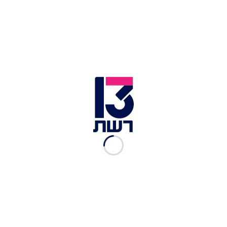
"הרגע המטורף בחיי"
רשת 13
|
28.03.2023
המשימה הכי קריטית של
העונה: מי יפסיד הכול ומי
יקבל כרטיס לגמר?
רשת 13
|
26.03.2023
"היית לי כאן כמו אימא, ולעולם
אעריך את זה": איך הצביעו
חברי שבט אולן?
רשת 13
|
25.03.2023
מדד האינסטגרם: האם
העוקבים "הענישו" את טל
בעקבות הדחת מאיה?
שחר נרדע
|
23.03.2023
כשמריחים את הסוף - אף אחד
לא בטוח: כל מה שצריך לדעת
למועצה