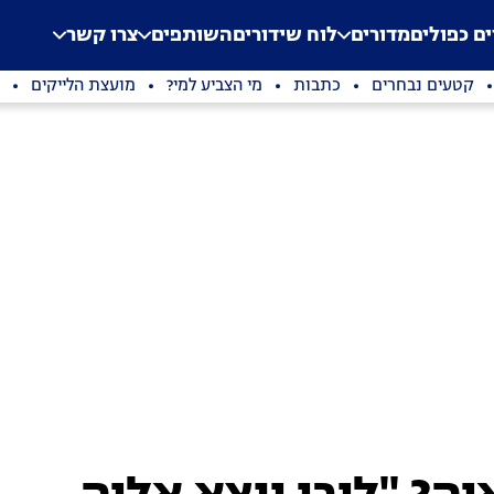
.
Application error: a clien
ים כפולים
מדורים
לוח שידורים
השותפים
צרו קשר
קטעים נבחרים
כתבות
מי הצביע למי?
מועצת הלייקים