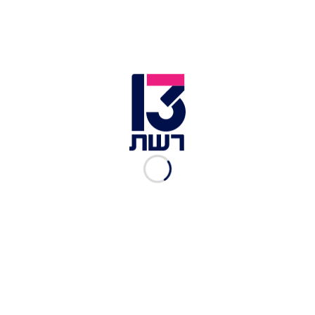
16% מהתלמידים ניגשו ל-5
יח"ל במתמטיקה, הפערים בין
המרכז לפריפריה הצטמצמו
ליאור ורוצלבסקי
|
18.01.2022
שיעורי בית: איך מלמדים
מתמטיקה דרך הטיקטוק?
רשת 13
|
28.06.2020
- לא רק בספורט
26.07.2017
עלייה ב-5 יח' במתמטיקה
ואנגלית
27.06.2017
בן 11 עם בגרות ב-5 יח"ל