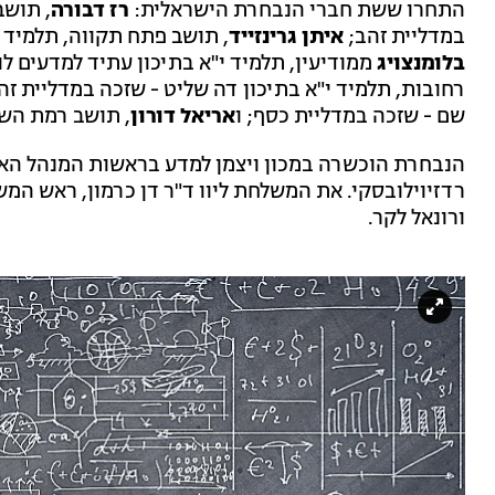
התחרו ששת חברי הנבחרת הישראלית:
רז דבורה
, תושב
במדליית זהב;
איתן גרינזייד
, תושב פתח תקווה, תלמיד 
בלומנצויג
ממודיעין, תלמיד י"א בתיכון עתיד למדעים ל
רחובות, תלמיד י"א בתיכון דה שליט - שזכה במדליית זה
שם - שזכה במדליית כסף; ו
אריאל דורון
, תושב רמת השר
הנבחרת הוכשרה במכון ויצמן למדע בראשות המנהל האקד
רדזיוילובסקי. את המשלחת ליוו ד"ר דן כרמון, ראש המשל
ורונאל לקר.