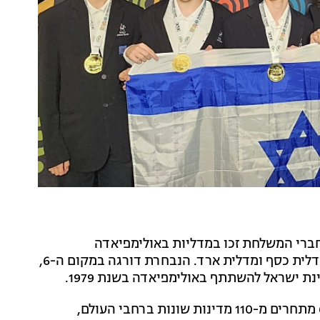
רי המשלחת זכו במדליות באולימפיאדה
הבינלאומית במתמטיקה (IMO) - מתוכן 4 מדליות זהב, מדלית כסף ומדלית ארד. הנבחרת דורגה במקום ה-6,
 ישראל להשתתף באולימפיאדה בשנת 1979.
באולימפיאדה, שהתקיימה השנה באוסטרליה וכללה 639 מתחרים מ-110 מדינות שונות ברחבי העולם,