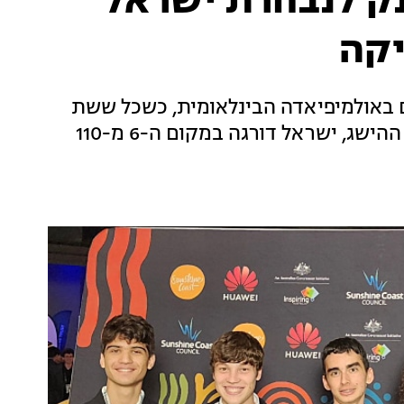
ענק לנבחרת ישראל
קה
באולמיפיאדה הבינלאומית, כשכל ששת
חבריה זכו במדליות - ארבע מהן זהב. בעקבות ההישג, ישראל דורגה במקום ה-6 מ-110