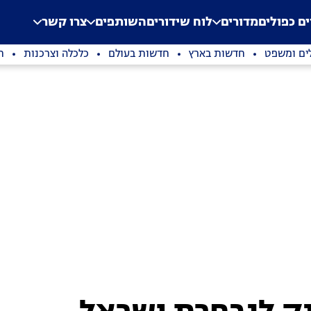
.
Application error: a clien
ים כפולים
מדורים
לוח שידורים
השותפים
צרו קשר
ים ומשפט
חדשות בארץ
חדשות בעולם
כלכלה וצרכנות
ת